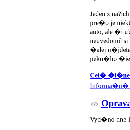
Jeden z na?ich
pre�o je nie
auto, ale �i u?
neuvedomil s
�alej n�jdete
pekn�ho �ier
Cel� �l�nek
Informa�n� 
Oprava
Vyd�no dne 1