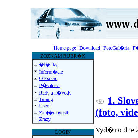
|
Home page
|
Download
|
FotoGal�ria
|
F
ZOZNAM RUBR�K
�l�nky
Inform�cie
O Espere
P�salo sa
Rady a n�vody
1. Slo
Tuning
Users
(foto, vide
Zauj�mavosti
Zrazy
Vyd�no dne 2
LOGIN