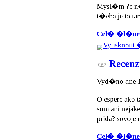
Mysl�m ?e n
t�eba je to t
Cel� �l�nek
Vytisknout
Recenz
Vyd�no dne 1
O espere ako 
som ani nejake
prida? sovoje 
Cel� �l�nek