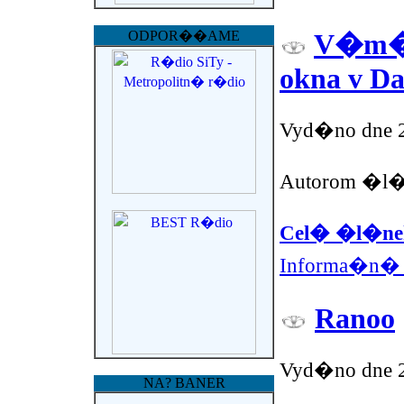
ODPOR��AME
V�m�n
okna v D
Vyd�no dne 2
Autorom �l�n
Cel� �l�nek
Informa�n� 
Ranoo
Vyd�no dne 2
NA? BANER