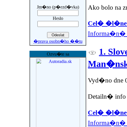
Ako bolo na zr
Jm�no (p�ezd�vka)
Heslo
Cel� �l�nek
Informa�n� 
�prava osobn�ho ��tu
1. Slo
Ozvu�te sa
Man�nsk
Vyd�no dne 0
Detailn� info
Cel� �l�nek
Informa�n� 