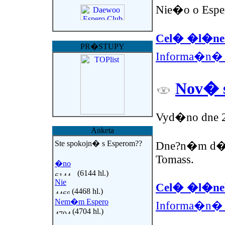
Nie�o o Espe
Cel� �l�nek
PR�STUPY
Informa�n� 
Nov� 
Vyd�no dne 2
Anketa
Ste spokojn� s Esperom??
Dne?n�m d�o
Tomass.
�no
(6144 hl.)
Nie
Cel� �l�nek
(4468 hl.)
Nem�m Espero
Informa�n� 
(4704 hl.)