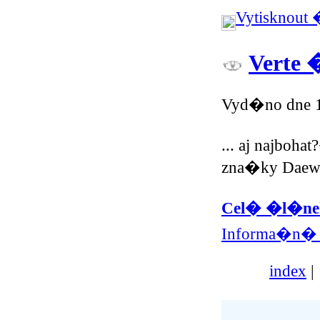
Vytisknout
Verte �
Vyd�no dne 1
... aj najboha
zna�ky Daew
Cel� �l�nek
Informa�n� 
index
|