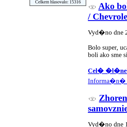
Celkem hlasovalo: 15316
Ako bo
/ Chevrole
Vyd�no dne 2
Bolo super, uca
boli ako sme s
Cel� �l�nek
Informa�n� 
Zhoren
samovznie
Vyd�no dne 1