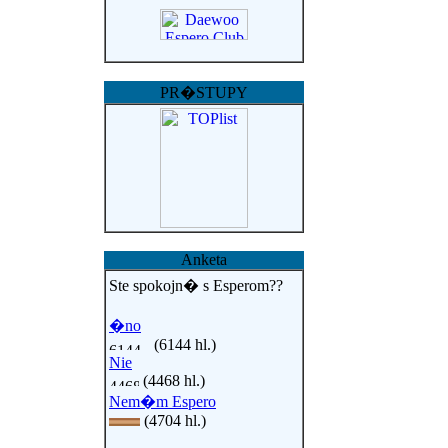
PR�STUPY
Anketa
Ste spokojn� s Esperom??
�no
(6144 hl.)
Nie
(4468 hl.)
Nem�m Espero
(4704 hl.)