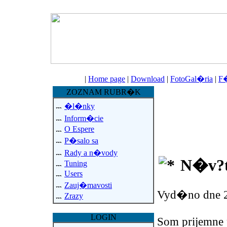
|
Home page
|
Download
|
FotoGal�ria
|
F
ZOZNAM RUBR�K
�l�nky
Inform�cie
O Espere
P�salo sa
Rady a n�vody
N�v?t
Tuning
Users
Zauj�mavosti
Vyd�no dne 2
Zrazy
LOGIN
Som prijemne 