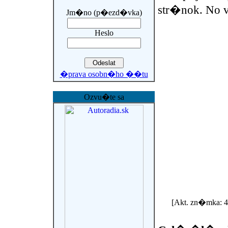
str�nok. No ve
Jm�no (p�ezd�vka)
Heslo
�prava osobn�ho ��tu
Ozvu�te sa
[Akt. zn�mka: 4