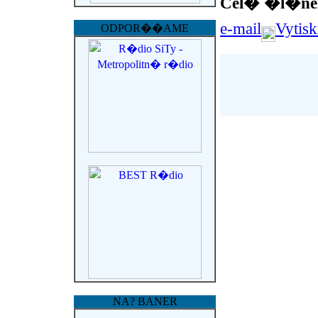
Cel� �l�ne
e-mail
Vytis
ODPOR��AME
NA? BANER