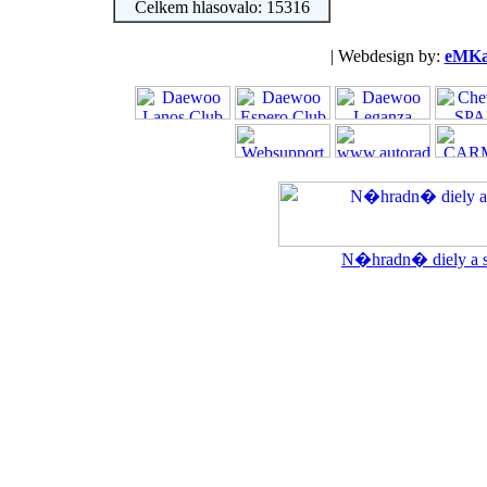
Celkem hlasovalo: 15316
| Webdesign by:
eMKa
N�hradn� diely a se